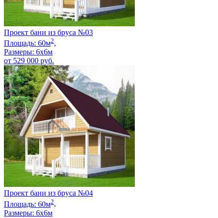
Проект бани из бруса №03
2
Площадь:
60
м
,
Размеры:
6х6
м
от
529 000
руб.
Проект бани из бруса №04
2
Площадь:
60
м
,
Размеры:
6х6
м