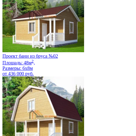
Проект бани из бруса №02
2
Площадь:
48
м
,
Размеры:
6х8
м
от
436 000
руб.