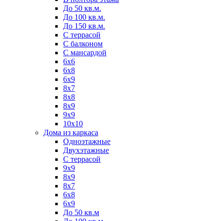
До 50 кв.м.
До 100 кв.м.
До 150 кв.м.
С террасой
С балконом
C мансардой
6x6
6x8
6x9
8х7
8x8
8х9
9x9
10x10
Дома из каркаса
Одноэтажные
Двухэтажные
C террасой
9x9
8x9
8x7
6x8
6x9
До 50 кв.м