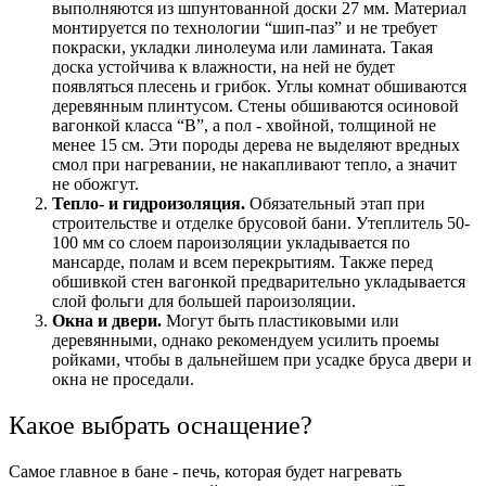
выполняются из шпунтованной доски 27 мм. Материал
монтируется по технологии “шип-паз” и не требует
покраски, укладки линолеума или ламината. Такая
доска устойчива к влажности, на ней не будет
появляться плесень и грибок. Углы комнат обшиваются
деревянным плинтусом. Стены обшиваются осиновой
вагонкой класса “В”, а пол - хвойной, толщиной не
менее 15 см. Эти породы дерева не выделяют вредных
смол при нагревании, не накапливают тепло, а значит
не обожгут.
Тепло- и гидроизоляция.
Обязательный этап при
строительстве и отделке брусовой бани. Утеплитель 50-
100 мм со слоем пароизоляции укладывается по
мансарде, полам и всем перекрытиям. Также перед
обшивкой стен вагонкой предварительно укладывается
слой фольги для большей пароизоляции.
Окна и двери.
Могут быть пластиковыми или
деревянными, однако рекомендуем усилить проемы
ройками, чтобы в дальнейшем при усадке бруса двери и
окна не проседали.
Какое выбрать оснащение?
Самое главное в бане - печь, которая будет нагревать